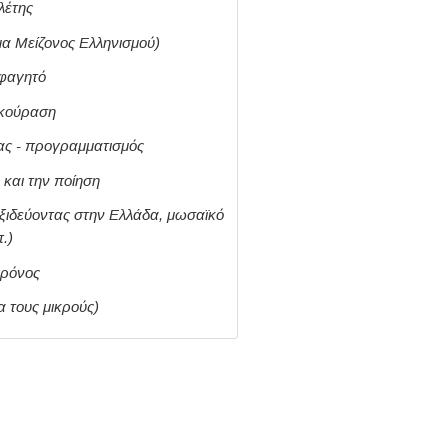
ελέτης
μα Μείζονος Ελληνισμού)
φαγητό
εκούραση
ας - προγραμματισμός
και την ποίηση
ταξιδεύοντας στην Ελλάδα, μωσαϊκό
.)
χρόνος
ια τους μικρούς)