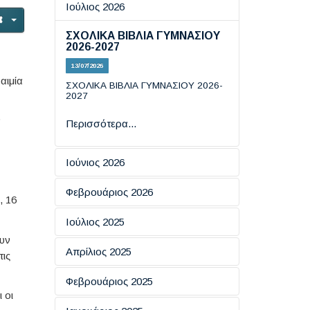
Ιούλιος 2026
ΣΧΟΛΙΚΑ ΒΙΒΛΙΑ ΓΥΜΝΑΣΙΟΥ
2026-2027
13/07/2026
αιμία
ΣΧΟΛΙΚΑ ΒΙΒΛΙΑ ΓΥΜΝΑΣΙΟΥ 2026-
2027
ν
Περισσότερα...
Ιούνιος 2026
Εξετάσεις πιστοποίησης
Φεβρουάριος 2026
, 16
πληροφορικής
ΗΜΕΡΑ ΑΣΦΑΛΟΥΣ
Ιούλιος 2025
19/06/2026
ΠΛΟΗΓΗΣΗΣ ΣΤΟ ΔΙΑΔΙΚΤΥΟ
ουν
ΕΞΕΤΑΣΕΙΣ ΠΙΣΤΟΠΟΙΗΤΙΚΩΝ
Απρίλιος 2025
18/02/2026
τις
Περισσότερα...
ΓΛΩΣΣΟΜΑΘΕΙΑΣ ΕCCE KAI
ECPE TOY ΠΑΝΕΠΙΣΤΗΜΙΟΥ
ΑΠΑΝΤΗΣΕΙΣ ΦΥΣΙΚΗΣ ΚΑΙ
Eσπερίδα: "​Ο Ρόλος της
Φεβρουάριος 2025
ΤΟΥ MICHIGAN
Περισσότερα...
ΙΣΤΟΡΙΑΣ
Επικοινωνίας στην Ενίσχυση
 οι
των Κινήτρων για Μάθηση''
16/07/2025
08/06/2026