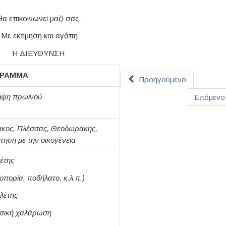
 θα επικοινωνεί μαζί σας.
Με εκτίμηση και αγάπη
Η ΔΙΕΥΘΥΝΣΗ
ΓΡΑΜΜΑ
Προηγούμενο
ήψη πρωινού
Επόμενο
άκος, Πλέσσας, Θεοδωράκης,
ηση με την οικογένεια
έτης
πορία, ποδήλατο, κ.λ.π.)
λέτης
σική χαλάρωση