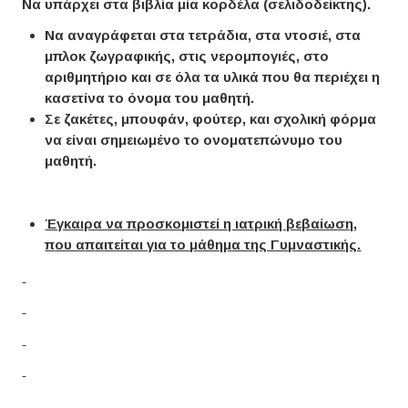
Να υπάρχει στα βιβλία μία κορδέλα (σελιδοδείκτης).
Να αναγράφεται στα τετράδια, στα ντοσιέ, στα
μπλοκ ζωγραφικής, στις νερομπογιές, στο
αριθμητήριο και σε όλα τα υλικά που θα περιέχει η
κασετίνα το όνομα του μαθητή.
Σε ζακέτες, μπουφάν, φούτερ, και σχολική φόρμα
να είναι σημειωμένο το ονοματεπώνυμο του
μαθητή.
Έγκαιρα να
π
ροσκο
μ
ιστεί η ιατρική βεβαίωση,
π
ου α
π
αιτείται για το
μ
άθη
μ
α της Γυ
μ
ναστικής.