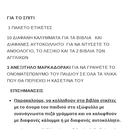
ΓΙΑ ΤΟ ΣΠΙΤΙ
1 ΠΑΚΕΤΟ ΕΤΙΚΕΤΕΣ
10 ΔΙΑΦΑΝΗ ΚΑΛΥΜΜΑΤΑ ΓΙΑ ΤΑ ΒΙΒΛΙΑ ΚΑΙ
ΔΙΑΦΑΝΕΣ ΑΥΤΟΚΟΛΛΗΤΟ ΓΙΑ ΝΑ ΝΤΥΣΕΤΕ ΤΟ
ΑΝΘΟΛΟΓΙΟ, ΤΟ ΛΕΞΙΚΟ ΚΑΙ ΤΑ 2 ΒΙΒΛΙΑ ΤΩΝ
ΑΓΓΛΙΚΩΝ
1 ΑΝΕΞΙΤΗΛΟ ΜΑΡΚΑΔΟΡΑΚΙ
ΓΙΑ ΝΑ ΓΡΑΨΕΤΕ ΤΟ
ΟΝΟΜΑΤΕΠΩΝΥΜΟ ΤΟΥ ΠΑΙΔΙΟΥ ΣΕ ΟΛΑ ΤΑ ΥΛΙΚΑ
ΠΟΥ ΘΑ ΠΕΡΙΕΧΕΙ Η ΚΑΣΕΤΙΝΑ ΤΟΥ
ΕΠΙΣΗΜΑΝΣΕΙΣ
Παρακαλούμε, να κολληθούν στα βιβλία ετικέτες
με το όνο
μ
α του
π
αιδιού στο εξώφυλλο
μ
ε
ευανάγνωστα
π
εζά γρά
μμ
ατα και να καλυφθούν
μ
ε διαφανές κάλυ
μμ
α ή
μ
ε διαφανές αυτοκόλλητο.