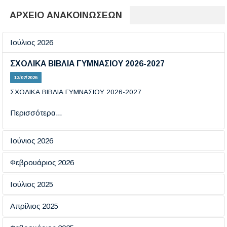
ΑΡΧΕΙΟ ΑΝΑΚΟΙΝΩΣΕΩΝ
Ιούλιος 2026
ΣΧΟΛΙΚΑ ΒΙΒΛΙΑ ΓΥΜΝΑΣΙΟΥ 2026-2027
13/07/2026
ΣΧΟΛΙΚΑ ΒΙΒΛΙΑ ΓΥΜΝΑΣΙΟΥ 2026-2027
Περισσότερα...
Ιούνιος 2026
Εξετάσεις πιστοποίησης πληροφορικής
Φεβρουάριος 2026
19/06/2026
ΗΜΕΡΑ ΑΣΦΑΛΟΥΣ ΠΛΟΗΓΗΣΗΣ ΣΤΟ ΔΙΑΔΙΚΤΥΟ
Ιούλιος 2025
18/02/2026
Περισσότερα...
ΕΞΕΤΑΣΕΙΣ ΠΙΣΤΟΠΟΙΗΤΙΚΩΝ ΓΛΩΣΣΟΜΑΘΕΙΑΣ
Απρίλιος 2025
ΕCCE KAI ECPE TOY ΠΑΝΕΠΙΣΤΗΜΙΟΥ ΤΟΥ
ΑΠΑΝΤΗΣΕΙΣ ΦΥΣΙΚΗΣ ΚΑΙ ΙΣΤΟΡΙΑΣ
MICHIGAN
Περισσότερα...