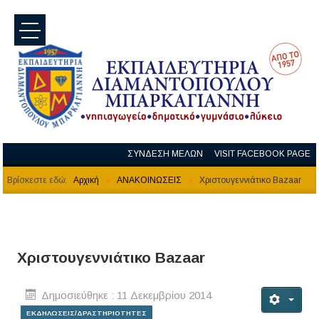
menu
ΣΥΝΔΕΣΗ ΜΕΛΩΝ
VISIT FACEBOOK PAGE
Βρίσκεστε εδώ:
Αρχική
ΑΝΑΚΟΙΝΩΣΕΙΣ
Χριστουγεννιάτικο Bazaar
Χριστουγεννιάτικο Bazaar
Δημοσιεύθηκε : 11 Δεκεμβρίου 2014
ΕΚΔΗΛΩΣΕΙΣ/ΔΡΑΣΤΗΡΙΟΤΗΤΕΣ