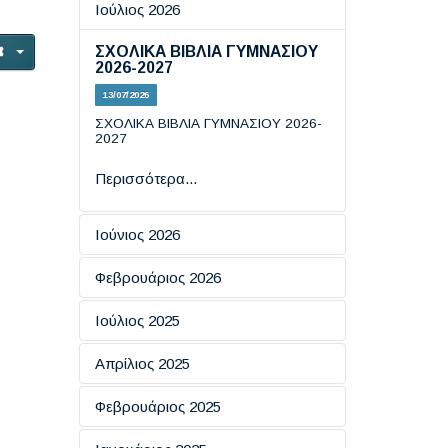
Ιούλιος 2026
ΣΧΟΛΙΚΑ ΒΙΒΛΙΑ ΓΥΜΝΑΣΙΟΥ
2026-2027
13/07/2026
ΣΧΟΛΙΚΑ ΒΙΒΛΙΑ ΓΥΜΝΑΣΙΟΥ 2026-
2027
Περισσότερα...
Ιούνιος 2026
Εξετάσεις πιστοποίησης
Φεβρουάριος 2026
πληροφορικής
ΗΜΕΡΑ ΑΣΦΑΛΟΥΣ
Ιούλιος 2025
19/06/2026
ΠΛΟΗΓΗΣΗΣ ΣΤΟ ΔΙΑΔΙΚΤΥΟ
ΕΞΕΤΑΣΕΙΣ ΠΙΣΤΟΠΟΙΗΤΙΚΩΝ
Απρίλιος 2025
18/02/2026
Περισσότερα...
ΓΛΩΣΣΟΜΑΘΕΙΑΣ ΕCCE KAI
ECPE TOY ΠΑΝΕΠΙΣΤΗΜΙΟΥ
ΑΠΑΝΤΗΣΕΙΣ ΦΥΣΙΚΗΣ ΚΑΙ
Eσπερίδα: "​Ο Ρόλος της
Φεβρουάριος 2025
ΤΟΥ MICHIGAN
Περισσότερα...
ΙΣΤΟΡΙΑΣ
Επικοινωνίας στην Ενίσχυση
των Κινήτρων για Μάθηση''
16/07/2025
08/06/2026