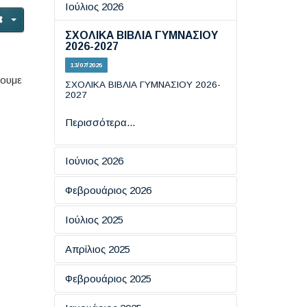
Ιούλιος 2026
ΣΧΟΛΙΚΑ ΒΙΒΛΙΑ ΓΥΜΝΑΣΙΟΥ
2026-2027
13/07/2026
σουμε
ΣΧΟΛΙΚΑ ΒΙΒΛΙΑ ΓΥΜΝΑΣΙΟΥ 2026-
2027
Περισσότερα...
Ιούνιος 2026
Εξετάσεις πιστοποίησης
Φεβρουάριος 2026
πληροφορικής
ΗΜΕΡΑ ΑΣΦΑΛΟΥΣ
Ιούλιος 2025
19/06/2026
ΠΛΟΗΓΗΣΗΣ ΣΤΟ ΔΙΑΔΙΚΤΥΟ
ΕΞΕΤΑΣΕΙΣ ΠΙΣΤΟΠΟΙΗΤΙΚΩΝ
Απρίλιος 2025
18/02/2026
Περισσότερα...
ΓΛΩΣΣΟΜΑΘΕΙΑΣ ΕCCE KAI
ECPE TOY ΠΑΝΕΠΙΣΤΗΜΙΟΥ
ΑΠΑΝΤΗΣΕΙΣ ΦΥΣΙΚΗΣ ΚΑΙ
Eσπερίδα: "​Ο Ρόλος της
Φεβρουάριος 2025
ΤΟΥ MICHIGAN
Περισσότερα...
ΙΣΤΟΡΙΑΣ
Επικοινωνίας στην Ενίσχυση
των Κινήτρων για Μάθηση''
16/07/2025
08/06/2026