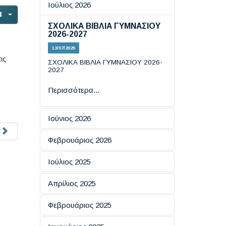
Ιούλιος 2026
ΣΧΟΛΙΚΑ ΒΙΒΛΙΑ ΓΥΜΝΑΣΙΟΥ
2026-2027
13/07/2026
ις
ΣΧΟΛΙΚΑ ΒΙΒΛΙΑ ΓΥΜΝΑΣΙΟΥ 2026-
2027
Περισσότερα...
Ιούνιος 2026
Εξετάσεις πιστοποίησης
Φεβρουάριος 2026
πληροφορικής
ΗΜΕΡΑ ΑΣΦΑΛΟΥΣ
Ιούλιος 2025
19/06/2026
ΠΛΟΗΓΗΣΗΣ ΣΤΟ ΔΙΑΔΙΚΤΥΟ
ΕΞΕΤΑΣΕΙΣ ΠΙΣΤΟΠΟΙΗΤΙΚΩΝ
Απρίλιος 2025
18/02/2026
Περισσότερα...
ΓΛΩΣΣΟΜΑΘΕΙΑΣ ΕCCE KAI
ECPE TOY ΠΑΝΕΠΙΣΤΗΜΙΟΥ
ΑΠΑΝΤΗΣΕΙΣ ΦΥΣΙΚΗΣ ΚΑΙ
Eσπερίδα: "​Ο Ρόλος της
Φεβρουάριος 2025
ΤΟΥ MICHIGAN
Περισσότερα...
ΙΣΤΟΡΙΑΣ
Επικοινωνίας στην Ενίσχυση
των Κινήτρων για Μάθηση''
16/07/2025
08/06/2026