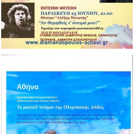
07/12/2016
Αγαπητοί γονείς, Πλησιάζουν οι γιορτές των Χριστουγέννων και
της Πρωτοχρονιάς και τα Εκπαιδευτήριά μας, όπως πάντα,
στέλνουν το μήνυμα της αγάπης...
Περισσότερα...