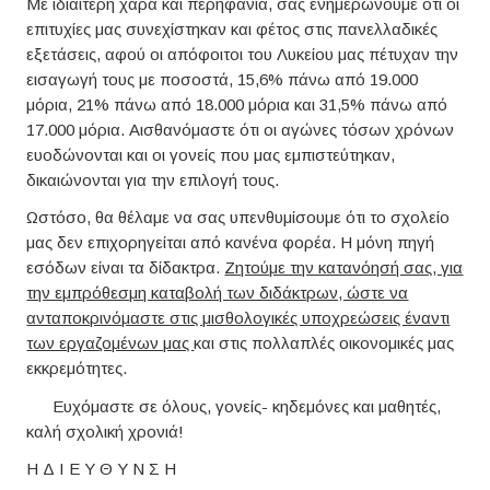
Με ιδιαίτερη χαρά και περηφάνια, σας ενημερώνουμε ότι οι
επιτυχίες μας συνεχίστηκαν και φέτος στις πανελλαδικές
εξετάσεις, αφού οι απόφοιτοι του Λυκείου μας πέτυχαν την
εισαγωγή τους με ποσοστά, 15,6% πάνω από 19.000
μόρια, 21% πάνω από 18.000 μόρια και 31,5% πάνω από
17.000 μόρια. Αισθανόμαστε ότι οι αγώνες τόσων χρόνων
ευοδώνονται και οι γονείς που μας εμπιστεύτηκαν,
δικαιώνονται για την επιλογή τους.
Ωστόσο, θα θέλαμε να σας υπενθυμίσουμε ότι το σχολείο
μας δεν επιχορηγείται από κανένα φορέα. Η μόνη πηγή
εσόδων είναι τα δίδακτρα.
Ζητούμε την κατανόησή σας, για
την εμπρόθεσμη καταβολή των διδάκτρων, ώστε να
ανταποκρινόμαστε στις μισθολογικές υποχρεώσεις έναντι
των εργαζομένων μας
και στις πολλαπλές οικονομικές μας
εκκρεμότητες.
Ευχόμαστε σε όλους, γονείς- κηδεμόνες και μαθητές,
καλή σχολική χρονιά!
Η Δ Ι Ε Υ Θ Υ Ν Σ Η