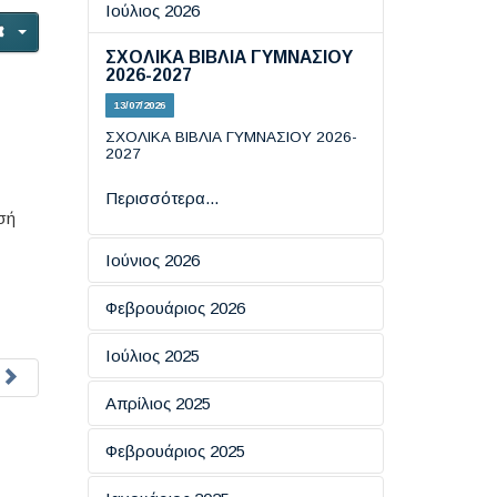
Ιούλιος 2026
ΣΧΟΛΙΚΑ ΒΙΒΛΙΑ ΓΥΜΝΑΣΙΟΥ
2026-2027
13/07/2026
ΣΧΟΛΙΚΑ ΒΙΒΛΙΑ ΓΥΜΝΑΣΙΟΥ 2026-
2027
Περισσότερα...
σή
Ιούνιος 2026
Εξετάσεις πιστοποίησης
Φεβρουάριος 2026
πληροφορικής
ΗΜΕΡΑ ΑΣΦΑΛΟΥΣ
Ιούλιος 2025
19/06/2026
ΠΛΟΗΓΗΣΗΣ ΣΤΟ ΔΙΑΔΙΚΤΥΟ
ΕΞΕΤΑΣΕΙΣ ΠΙΣΤΟΠΟΙΗΤΙΚΩΝ
Απρίλιος 2025
18/02/2026
Περισσότερα...
ΓΛΩΣΣΟΜΑΘΕΙΑΣ ΕCCE KAI
ECPE TOY ΠΑΝΕΠΙΣΤΗΜΙΟΥ
ΑΠΑΝΤΗΣΕΙΣ ΦΥΣΙΚΗΣ ΚΑΙ
Eσπερίδα: "​Ο Ρόλος της
Φεβρουάριος 2025
ΤΟΥ MICHIGAN
Περισσότερα...
ΙΣΤΟΡΙΑΣ
Επικοινωνίας στην Ενίσχυση
των Κινήτρων για Μάθηση''
16/07/2025
08/06/2026