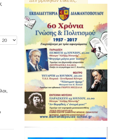
Δεν βρέθηκαν ετικέτες.
ς
Εμφάνιση #
λοι,
ν