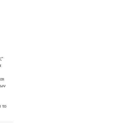
ς"
α
αι
λων
α το