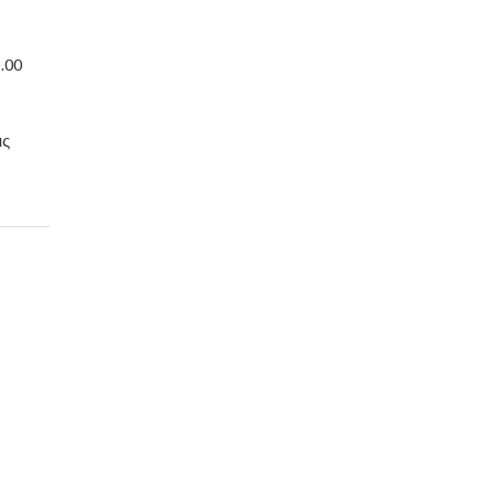
.00
ις