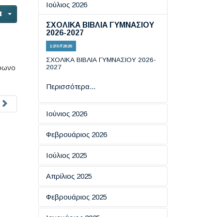
Ιούλιος 2026
ΣΧΟΛΙΚΑ ΒΙΒΛΙΑ ΓΥΜΝΑΣΙΟΥ
2026-2027
13/07/2026
ΣΧΟΛΙΚΑ ΒΙΒΛΙΑ ΓΥΜΝΑΣΙΟΥ 2026-
έφωνο
2027
Περισσότερα...
Ιούνιος 2026
Εξετάσεις πιστοποίησης
Φεβρουάριος 2026
πληροφορικής
ΗΜΕΡΑ ΑΣΦΑΛΟΥΣ
Ιούλιος 2025
19/06/2026
ΠΛΟΗΓΗΣΗΣ ΣΤΟ ΔΙΑΔΙΚΤΥΟ
ΕΞΕΤΑΣΕΙΣ ΠΙΣΤΟΠΟΙΗΤΙΚΩΝ
Απρίλιος 2025
18/02/2026
Περισσότερα...
ΓΛΩΣΣΟΜΑΘΕΙΑΣ ΕCCE KAI
ECPE TOY ΠΑΝΕΠΙΣΤΗΜΙΟΥ
ΑΠΑΝΤΗΣΕΙΣ ΦΥΣΙΚΗΣ ΚΑΙ
Eσπερίδα: "​Ο Ρόλος της
Φεβρουάριος 2025
ΤΟΥ MICHIGAN
Περισσότερα...
ΙΣΤΟΡΙΑΣ
Επικοινωνίας στην Ενίσχυση
των Κινήτρων για Μάθηση''
16/07/2025
08/06/2026