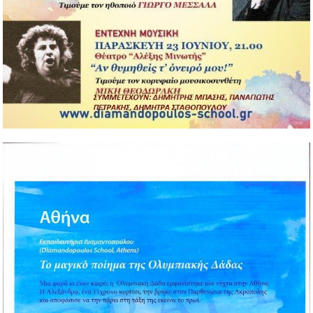
Bazaar και γιορτή Χριστουγέννων
Περισσότερα...
07/12/2016
Αγαπητοί γονείς, Πλησιάζουν οι γιορτές των Χριστουγέννων και
της Πρωτοχρονιάς και τα Εκπαιδευτήριά μας, όπως πάντα,
στέλνουν το μήνυμα της αγάπης...
Περισσότερα...