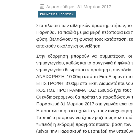
Δημοσιεύθηκε : 31 Μαρτίου 2017
ΕΝΗΜΕΡΩΣΗ ΓΟΝΕΩΝ
Στα πλαίσια των αθλητικών δραστηριοτήτων, το
Πάρνηθα. Τα παιδιά με μια μικρή πεζοπορία και
φύση, βελτιώνουν τη φυσική τους κατάσταση, ευ
αποκτούν οικολογική συνείδηση.
Στην εξόρμηση μπορούν να συμμετέχουν οι 
νηπιαγωγείου, καθώς και τα συγγενικά ή φιλικά τ
νηπιαγωγείου θεωρείται απαραίτητη η συνοδεία
ΑΝΑΧΩΡΗΣΗ: 10:00πμ από τα Εκπ.Διαμαντόπ
ΕΠΙΣΤΡΟΦΗ:
3
:
0
0μμ στα Εκπ. Διαμαντόπουλου
ΚΟΣΤΟΣ ΠΡΟΓΡΑΜΜΑΤΟΣ: 15ευρώ (για τους συν
Οι ενδιαφερόμενοι θα πρέπει να παραδώσουν τι
Παρασκευή 31 Μαρτίου 2017 στη γυμνάστρια το
Η προσέλευση στο σχολείο για την αναχώρηση θα
Τα παιδιά μπορούν να έχουν μαζί τους κολατσιό 
*Επειδή η εκδρομή πραγματοποιείται βάση των
(μέχρι την Παρασκευή το μεσημέρι) την υπεύθυ