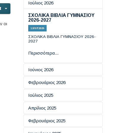
Ιούλιος 2026
ΣΧΟΛΙΚΑ ΒΙΒΛΙΑ ΓΥΜΝΑΣΙΟΥ
2026-2027
ν οι
13/07/2026
ΣΧΟΛΙΚΑ ΒΙΒΛΙΑ ΓΥΜΝΑΣΙΟΥ 2026-
2027
Περισσότερα...
Ιούνιος 2026
Εξετάσεις πιστοποίησης
Φεβρουάριος 2026
πληροφορικής
ΗΜΕΡΑ ΑΣΦΑΛΟΥΣ
Ιούλιος 2025
19/06/2026
ΠΛΟΗΓΗΣΗΣ ΣΤΟ ΔΙΑΔΙΚΤΥΟ
ΕΞΕΤΑΣΕΙΣ ΠΙΣΤΟΠΟΙΗΤΙΚΩΝ
Απρίλιος 2025
18/02/2026
Περισσότερα...
ΓΛΩΣΣΟΜΑΘΕΙΑΣ ΕCCE KAI
ECPE TOY ΠΑΝΕΠΙΣΤΗΜΙΟΥ
ΑΠΑΝΤΗΣΕΙΣ ΦΥΣΙΚΗΣ ΚΑΙ
Eσπερίδα: "​Ο Ρόλος της
Φεβρουάριος 2025
ΤΟΥ MICHIGAN
Περισσότερα...
ΙΣΤΟΡΙΑΣ
Επικοινωνίας στην Ενίσχυση
των Κινήτρων για Μάθηση''
16/07/2025
08/06/2026