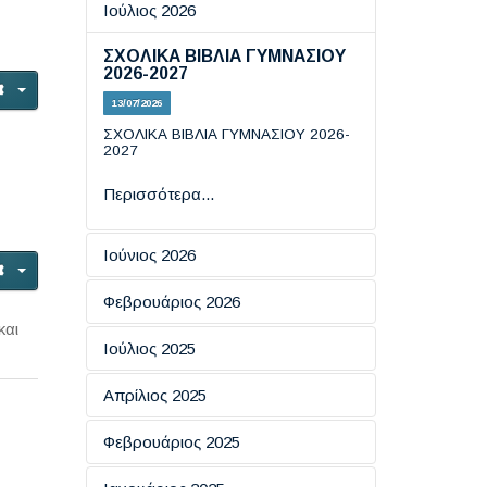
Ιούλιος 2026
ΣΧΟΛΙΚΑ ΒΙΒΛΙΑ ΓΥΜΝΑΣΙΟΥ
2026-2027
13/07/2026
ΣΧΟΛΙΚΑ ΒΙΒΛΙΑ ΓΥΜΝΑΣΙΟΥ 2026-
2027
Περισσότερα...
Ιούνιος 2026
Εξετάσεις πιστοποίησης
Φεβρουάριος 2026
πληροφορικής
και
ΗΜΕΡΑ ΑΣΦΑΛΟΥΣ
Ιούλιος 2025
19/06/2026
ΠΛΟΗΓΗΣΗΣ ΣΤΟ ΔΙΑΔΙΚΤΥΟ
ΕΞΕΤΑΣΕΙΣ ΠΙΣΤΟΠΟΙΗΤΙΚΩΝ
Απρίλιος 2025
18/02/2026
Περισσότερα...
ΓΛΩΣΣΟΜΑΘΕΙΑΣ ΕCCE KAI
ECPE TOY ΠΑΝΕΠΙΣΤΗΜΙΟΥ
ΑΠΑΝΤΗΣΕΙΣ ΦΥΣΙΚΗΣ ΚΑΙ
Eσπερίδα: "​Ο Ρόλος της
Φεβρουάριος 2025
ΤΟΥ MICHIGAN
Περισσότερα...
ΙΣΤΟΡΙΑΣ
Επικοινωνίας στην Ενίσχυση
των Κινήτρων για Μάθηση''
16/07/2025
08/06/2026