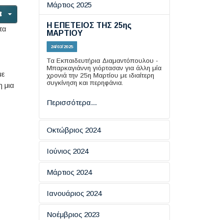
Μάρτιος 2025
Η ΕΠΕΤΕΙΟΣ ΤΗΣ 25ης
τα
ΜΑΡΤΙΟΥ
24/03/2025
Τα Εκπαιδευτήρια Διαμαντόπουλου -
Μπαρκαγιάννη γιόρτασαν για άλλη μία
με
χρονιά την 25η Μαρτίου με ιδιαίτερη
συγκίνηση και περηφάνια.
 μια
Περισσότερα...
Οκτώβριος 2024
ΑΦΙΕΡΩΜΑ ΣΤΟ ΕΠΟΣ ΤΟΥ
Ιούνιος 2024
1940
"ΤΡΩΑΔΕΣ" ΤΟΥ ΕΥΡΥΠΙΔΗ
Μάρτιος 2024
31/10/2024
Τα Εκπαιδευτήρια Διαμαντόπουλου -
03/06/2024
Η ΕΠΕΤΕΙΟΣ ΤΗΣ 25ης
Ιανουάριος 2024
Μπαρκαγιάννη ετοίμασαν και
Το Σάββατο 1 Ιουνίου 2024 οι
ΜΑΡΤΙΟΥ
παρουσίασαν ένα αφιέρωμα για τους
μαθητές του Γυμνασίου και του
ήρωες του '40. Η γιορτή
Ο ΕΟΡΤΑΣΜΟΣ ΤΩΝ
Λυκείου των Εκπαιδευτηρίων
Νοέμβριος 2023
28/03/2024
πραγματοποιήθηκε την...