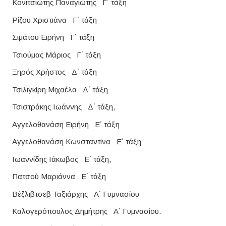
Κονιτσιώτης Παναγιώτης Γ΄ τάξη
Ρίζου Χριστιάνα Γ΄ τάξη
Σιμάτου Ειρήνη Γ΄ τάξη
Τσιούμας Μάριος Γ΄ τάξη
Ξηρός Χρήστος Δ΄ τάξη
Τσιλιγκίρη Μιχαέλα Δ΄ τάξη
Τσιστράκης Ιωάννης Δ΄ τάξη,
Αγγελοθανάση Ειρήνη Ε΄ τάξη
Αγγελοθανάση Κωνσταντίνα Ε΄ τάξη
Ιωαννίδης Ιάκωβος Ε΄ τάξη,
Πατσού Μαριάννα Ε΄ τάξη
Βέζλιβτσεβ Ταξιάρχης Α΄ Γυμνασίου
Καλογερόπουλος Δημήτρης Α΄ Γυμνασίου.