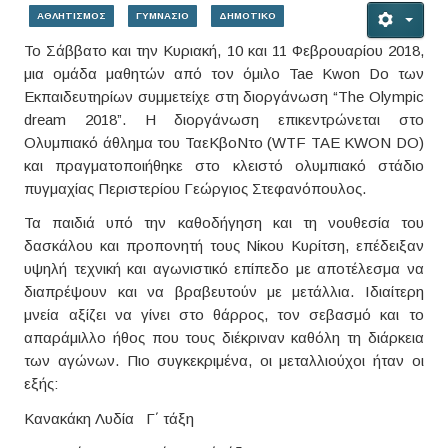
ΑΘΛΗΤΙΣΜΟΣ
ΓΥΜΝΑΣΙΟ
ΔΗΜΟΤΙΚΟ
To Σάββατο και την Κυριακή, 10 και 11 Φεβρουαρίου 2018,
μια ομάδα μαθητών από τον όμιλο Tae Kwon Do των
Εκπαιδευτηρίων συμμετείχε στη διοργάνωση “The Olympic
dream 2018”. Η διοργάνωση επικεντρώνεται στο
Ολυμπιακό άθλημα του ΤαεΚβοΝτο (WTF TAE KWON DO)
και πραγματοποιήθηκε στο κλειστό ολυμπιακό στάδιο
πυγμαχίας Περιστερίου Γεώργιος Στεφανόπουλος.
Τα παιδιά υπό την καθοδήγηση και τη νουθεσία του
δασκάλου και προπονητή τους Νίκου Κυρίτση, επέδειξαν
υψηλή τεχνική και αγωνιστικό επίπεδο με αποτέλεσμα να
διαπρέψουν και να βραβευτούν με μετάλλια. Ιδιαίτερη
μνεία αξίζει να γίνει στο θάρρος, τον σεβασμό και το
απαράμιλλο ήθος που τους διέκριναν καθόλη τη διάρκεια
των αγώνων. Πιο συγκεκριμένα, οι μεταλλιούχοι ήταν οι
εξής:
Κανακάκη Λυδία Γ΄ τάξη