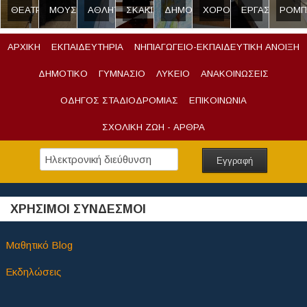
ΘΕΑΤΡΟ
ΜΟΥΣΙΚΗ
ΑΘΛΗΤΙΣΜΟΣ
ΣΚΑΚΙ
ΔΗΜΟΣΙΟΓΡΑΦΙΑ
ΧΟΡΟΣ
ΕΡΓΑΣΤΗΡΙ
ΡΟΜΠ
ΑΡΧΙΚΗ
ΕΚΠΑΙΔΕΥΤΗΡΙΑ
ΝΗΠΙΑΓΩΓΕΙΟ-ΕΚΠΑΙΔΕΥΤΙΚΗ ΑΝΟΙΞΗ
ΔΗΜΟΤΙΚΟ
ΓΥΜΝΑΣΙΟ
ΛΥΚΕΙΟ
ΑΝΑΚΟΙΝΩΣΕΙΣ
ΟΔΗΓΟΣ ΣΤΑΔΙΟΔΡΟΜΙΑΣ
ΕΠΙΚΟΙΝΩΝΙΑ
ΣΧΟΛΙΚΗ ΖΩΗ - ΑΡΘΡΑ
ΧΡΗΣΙΜΟΙ ΣΥΝΔΕΣΜΟΙ
Μαθητικό Blog
Εκδηλώσεις