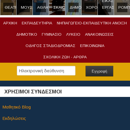
ΕΙΚΑΣΤΙΚΟ
ΘΕΑΤΡΟ
ΜΟΥΣΙΚΗ
ΑΘΛΗΤΙΣΜΟΣ
ΣΚΑΚΙ
ΔΗΜΟΣΙΟΓΡΑΦΙΑ
ΧΟΡΟΣ
ΕΡΓΑΣΤΗΡΙ
ΡΟΜΠ
ΑΡΧΙΚΗ
ΕΚΠΑΙΔΕΥΤΗΡΙΑ
ΝΗΠΙΑΓΩΓΕΙΟ-ΕΚΠΑΙΔΕΥΤΙΚΗ ΑΝΟΙΞΗ
ΔΗΜΟΤΙΚΟ
ΓΥΜΝΑΣΙΟ
ΛΥΚΕΙΟ
ΑΝΑΚΟΙΝΩΣΕΙΣ
ΟΔΗΓΟΣ ΣΤΑΔΙΟΔΡΟΜΙΑΣ
ΕΠΙΚΟΙΝΩΝΙΑ
ΣΧΟΛΙΚΗ ΖΩΗ - ΑΡΘΡΑ
ΧΡΗΣΙΜΟΙ ΣΥΝΔΕΣΜΟΙ
Μαθητικό Blog
Εκδηλώσεις