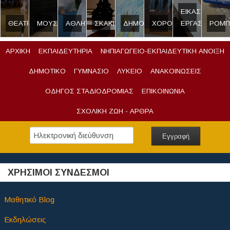
ΕΙΚΑΣΤΙΚΟ
ΘΕΑΤΡΟ
ΜΟΥΣΙΚΗ
ΑΘΛΗΤΙΣΜΟΣ
ΣΚΑΚΙ
ΔΗΜΟΣΙΟΓΡΑΦΙΑ
ΧΟΡΟΣ
ΕΡΓΑΣΤΗΡΙ
ΡΟΜΠ
ΑΡΧΙΚΗ
ΕΚΠΑΙΔΕΥΤΗΡΙΑ
ΝΗΠΙΑΓΩΓΕΙΟ-ΕΚΠΑΙΔΕΥΤΙΚΗ ΑΝΟΙΞΗ
ΔΗΜΟΤΙΚΟ
ΓΥΜΝΑΣΙΟ
ΛΥΚΕΙΟ
ΑΝΑΚΟΙΝΩΣΕΙΣ
ΟΔΗΓΟΣ ΣΤΑΔΙΟΔΡΟΜΙΑΣ
ΕΠΙΚΟΙΝΩΝΙΑ
ΣΧΟΛΙΚΗ ΖΩΗ - ΑΡΘΡΑ
ΧΡΗΣΙΜΟΙ ΣΥΝΔΕΣΜΟΙ
Μαθητικό Blog
Εκδηλώσεις